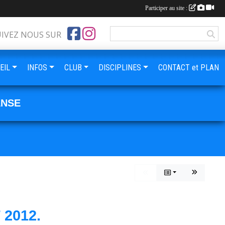
Participer au site :
UIVEZ NOUS SUR
EIL
INFOS
CLUB
DISCIPLINES
CONTACT et PLAN
ANSE
2012.